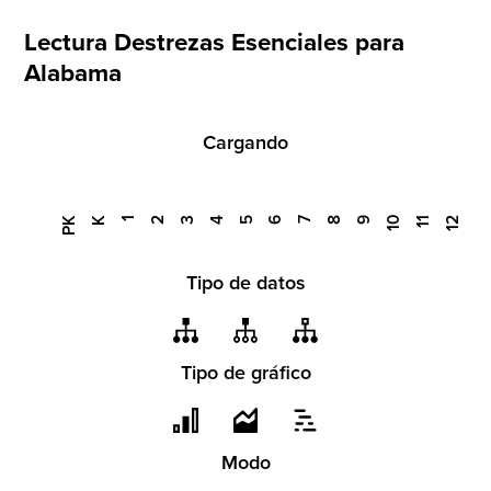
NÚMERO TOTAL DE DESTREZAS ESENCIALES
Lectura Destrezas Esenciales para
Alabama
Cargando
PK
K
1
2
3
4
5
6
7
8
9
10
11
12
Tipo de datos
Tipo de gráfico
Modo